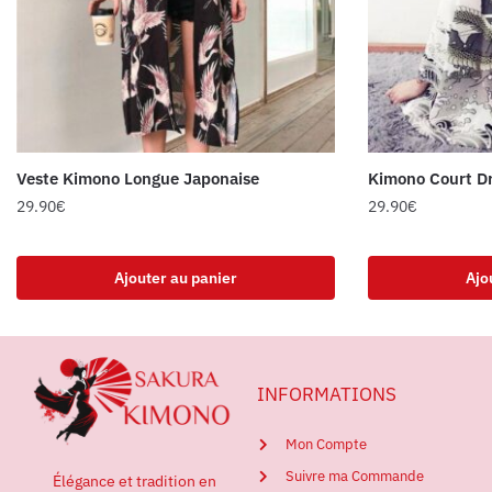
Veste Kimono Longue Japonaise
Kimono Court 
29.90
€
29.90
€
Ajouter au panier
Ajo
INFORMATIONS
Mon Compte
Suivre ma Commande
Élégance et tradition en