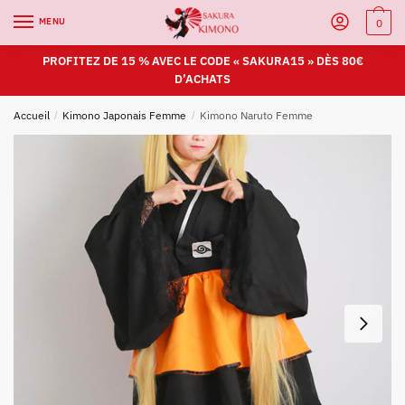
MENU
0
PROFITEZ DE 15 % AVEC LE CODE « SAKURA15 » DÈS 80€
D’ACHATS
Accueil
/
Kimono Japonais Femme
/
Kimono Naruto Femme