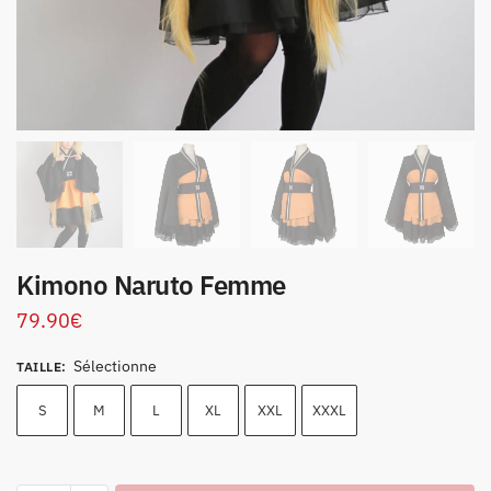
Kimono Naruto Femme
79.90
€
Sélectionne
TAILLE
:
S
M
L
XL
XXL
XXXL