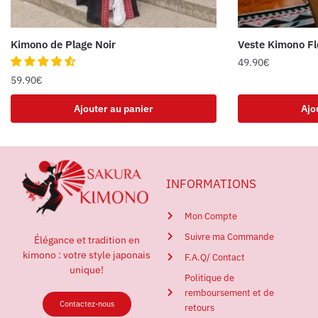
Kimono de Plage Noir
Veste Kimono Fl
49.90
€
59.90
€
Ajouter au panier
Ajo
INFORMATIONS
Mon Compte
Suivre ma Commande
Élégance et tradition en
kimono : votre style japonais
F.A.Q/ Contact
unique!
Politique de
remboursement et de
Contactez-nous
retours