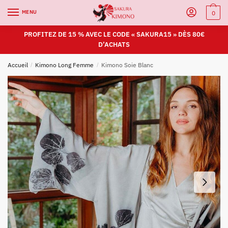
MENU
0
PROFITEZ DE 15 % AVEC LE CODE « SAKURA15 » DÈS 80€
D’ACHATS
Accueil
/
Kimono Long Femme
/
Kimono Soie Blanc