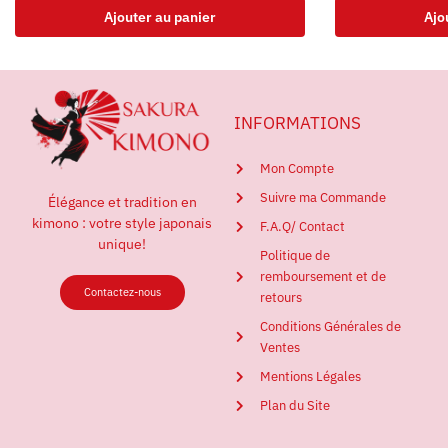
Ajouter au panier
Ajo
INFORMATIONS
Mon Compte
Suivre ma Commande
Élégance et tradition en
kimono : votre style japonais
F.A.Q/ Contact
unique!
Politique de
remboursement et de
Contactez-nous
retours
Conditions Générales de
Ventes
Mentions Légales
Plan du Site