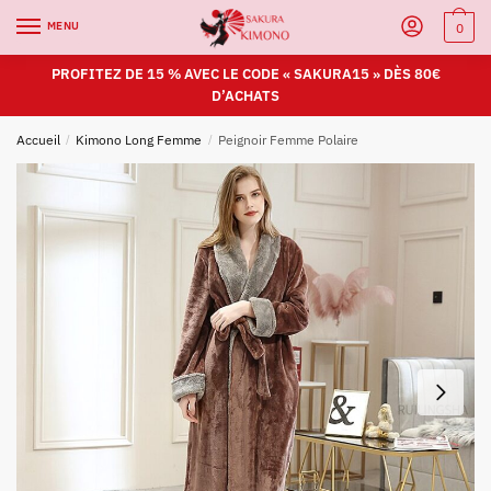
MENU
0
PROFITEZ DE 15 % AVEC LE CODE « SAKURA15 » DÈS 80€
D’ACHATS
Accueil
/
Kimono Long Femme
/
Peignoir Femme Polaire