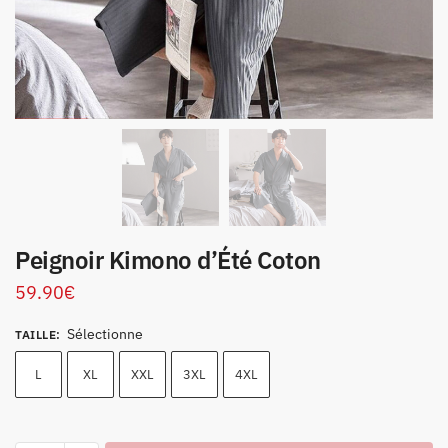
Peignoir Kimono d’Été Coton
59.90
€
Sélectionne
TAILLE
:
L
XL
XXL
3XL
4XL