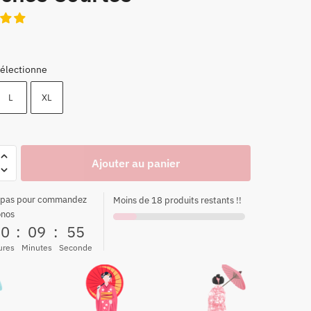
électionne
L
XL
Ajouter au panier
 pas pour commandez
Moins de 18 produits restants !!
onos
00
:
09
:
54
ures
Minutes
Seconde