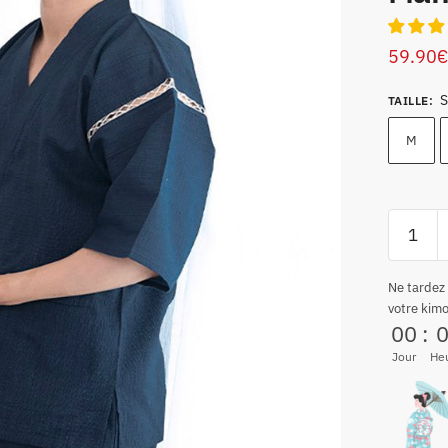
59.90
€
S
TAILLE
:
M
Ne tardez
votre kim
00
:
Jour
He