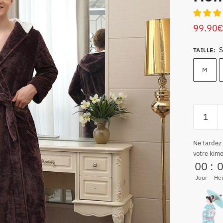
99.90
€
S
TAILLE
:
M
Ne tardez
votre kim
00
:
Jour
He