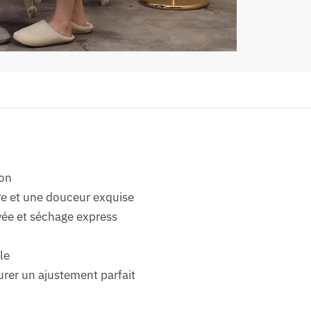
ion
re et une douceur exquise
vée et séchage express
le
rer un ajustement parfait