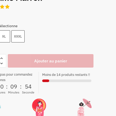
électionne
XL
XXXL
Ajouter au panier
 pas pour commandez
Moins de 14 produits restants !!
onos
00
:
09
:
52
ures
Minutes
Seconde