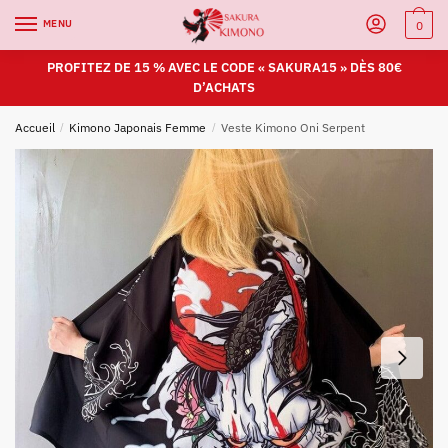
MENU
0
PROFITEZ DE 15 % AVEC LE CODE « SAKURA15 » DÈS 80€
D’ACHATS
Accueil
/
Kimono Japonais Femme
/
Veste Kimono Oni Serpent