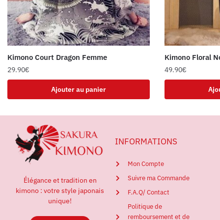
Kimono Court Dragon Femme
Kimono Floral N
29.90
€
49.90
€
Ajouter au panier
Ajo
INFORMATIONS
Mon Compte
Suivre ma Commande
Élégance et tradition en
kimono : votre style japonais
F.A.Q/ Contact
unique!
Politique de
remboursement et de